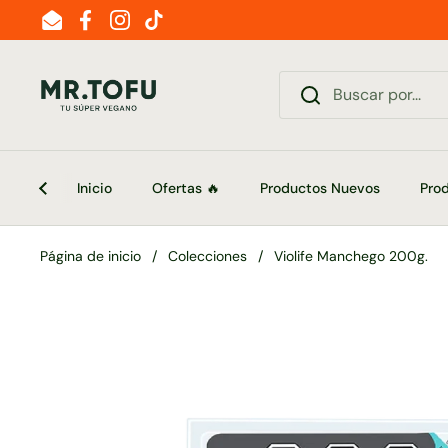
Ir al contenido
Email
Facebook
Instagram
TikTok
Inicio
Ofertas 🔥
Productos Nuevos
Pro
Página de inicio
/
Colecciones
/
Violife Manchego 200g.