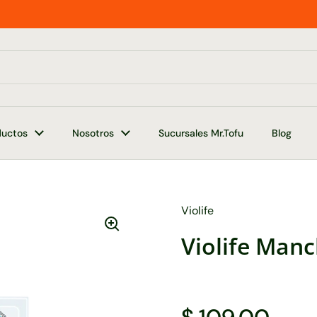
ductos
Nosotros
Sucursales Mr.Tofu
Blog
Violife
Violife Man