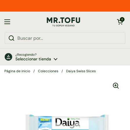
Ir al contenido
Abrir carrito
0
Abrir menú
¿Recogiendo?
Seleccionar tienda
Página de inicio
/
Colecciones
/
Daiya Swiss Slices