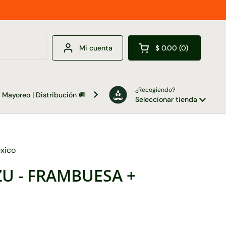
Mi cuenta
$ 0.00
0
Abrir carrito
¿Recogiendo?
Mayoreo | Distribución 🚚
Contacto 📞
Seleccionar tienda
éxico
U - FRAMBUESA +