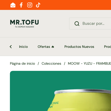
Ir al contenido
Email
Facebook
Instagram
TikTok
Inicio
Ofertas 🔥
Productos Nuevos
Pro
Página de inicio
/
Colecciones
/
MOOW - YUZU - FRAMBUE