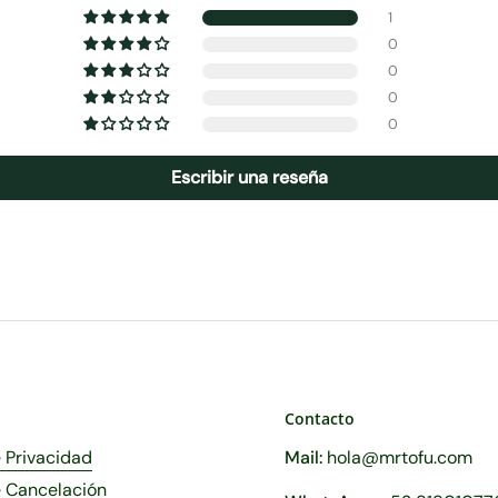
1
0
0
0
0
Escribir una reseña
Contacto
e Privacidad
Mail:
hola@mrtofu.com
e Cancelación