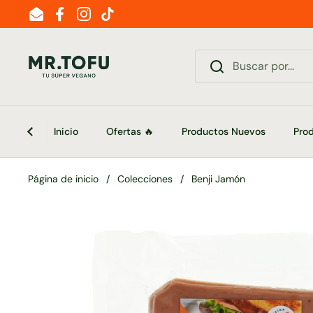
Ir al contenido
Email
Facebook
Instagram
TikTok
Inicio
Ofertas 🔥
Productos Nuevos
Pro
Página de inicio
/
Colecciones
/
Benji Jamón