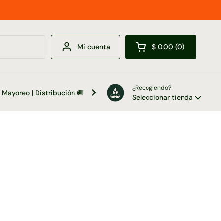
Mi cuenta
$ 0.00
0
Abrir carrito
¿Recogiendo?
Mayoreo | Distribución 🚚
Contacto 📞
Seleccionar tienda