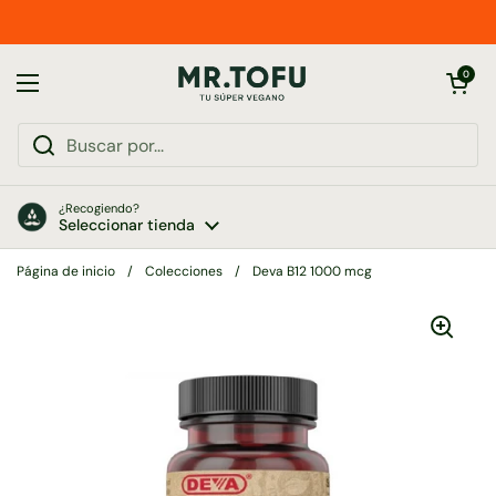
Ir al contenido
Abrir carrito
0
Abrir menú
¿Recogiendo?
Seleccionar tienda
Página de inicio
/
Colecciones
/
Deva B12 1000 mcg