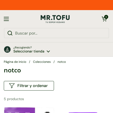
Ir al contenido
Abrir carrito
0
Abrir menú
¿Recogiendo?
Seleccionar tienda
Página de inicio
/
Colecciones
/
notco
notco
Filtrar y ordenar
5 productos