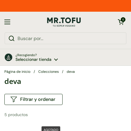
Ir al contenido
Abrir carrito
0
Abrir menú
¿Recogiendo?
Seleccionar tienda
Página de inicio
/
Colecciones
/
deva
deva
Filtrar y ordenar
5 productos
AGOTADO