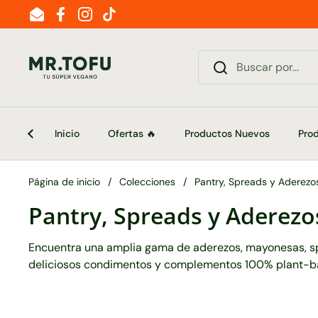
Ir al contenido
Email
Facebook
Instagram
TikTok
Inicio
Ofertas 🔥
Productos Nuevos
Pro
Página de inicio
/
Colecciones
/
Pantry, Spreads y Aderezo
Pantry, Spreads y Aderezo
Encuentra una amplia gama de aderezos, mayonesas, spre
deliciosos condimentos y complementos 100% plant-b