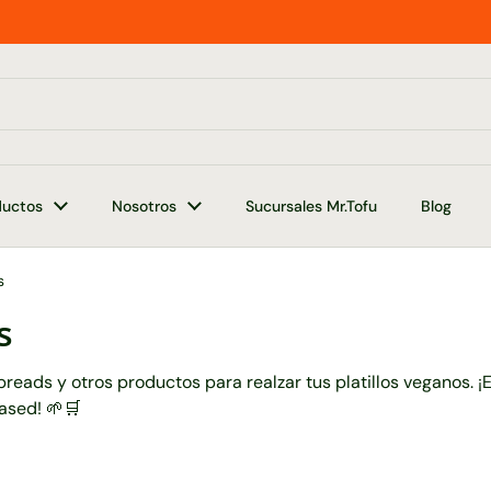
ductos
Nosotros
Sucursales Mr.Tofu
Blog
s
s
ads y otros productos para realzar tus platillos veganos. ¡
ased! 🌱🛒