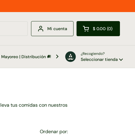
Mi cuenta
$ 0.00
0
Abrir carrito
¿Recogiendo?
Mayoreo | Distribución 🚚
Contacto 📞
Seleccionar tienda
Eleva tus comidas con nuestros
Ordenar por: