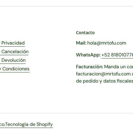
Contacto
e Privacidad
Mail:
hola@mrtofu.com
e Cancelación
WhatsApp:
+52 81801077
e Devolución
Facturación
: Manda un co
y Condiciones
facturacion@mrtofu.com c
de pedido y datos fiscales
co
.
Tecnología de Shopify