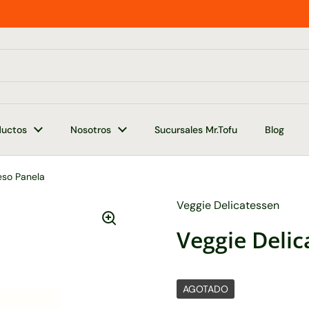
ductos
Nosotros
Sucursales Mr.Tofu
Blog
eso Panela
Veggie Delicatessen
Veggie Deli
AGOTADO