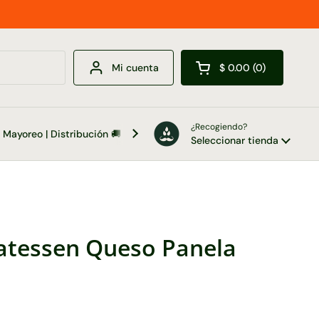
Mi cuenta
$ 0.00
0
Abrir carrito
¿Recogiendo?
Mayoreo | Distribución 🚚
Contacto 📞
Seleccionar tienda
catessen Queso Panela