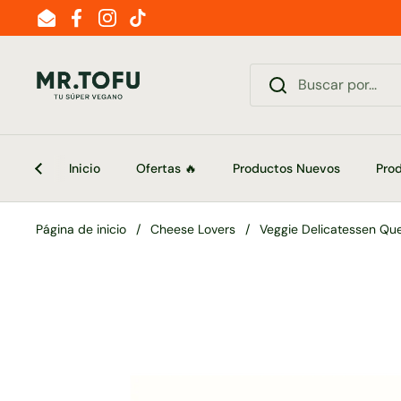
Ir al contenido
Email
Facebook
Instagram
TikTok
Inicio
Ofertas 🔥
Productos Nuevos
Pro
Página de inicio
/
Cheese Lovers
/
Veggie Delicatessen Qu