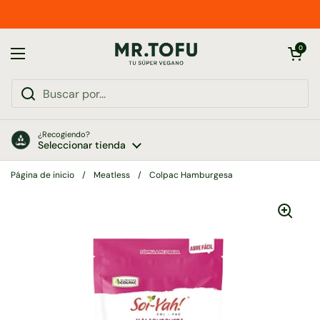
Ir al contenido
Abrir carrito
0
Abrir menú
¿Recogiendo?
Seleccionar tienda
Página de inicio
/
Meatless
/
Colpac Hamburgesa